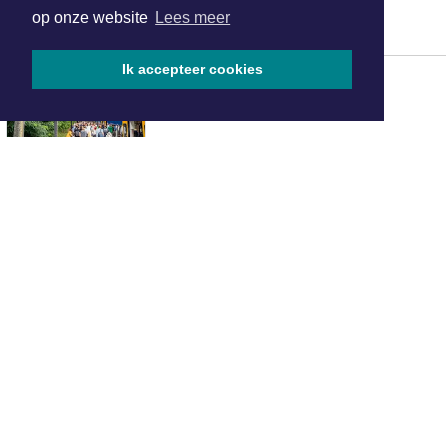
populaire vakantielanden
op onze website
Lees meer
Ik accepteer cookies
Extra en langere treinen naar
Brabantsedag in Heeze
AZ overtuigt tegen tiental PSV en
verovert Johan Cruijff Schaal
Betaalbare trouwringen kopen: zo
bespaar je zonder in te leveren op
kwaliteit
Hotels in Helmond