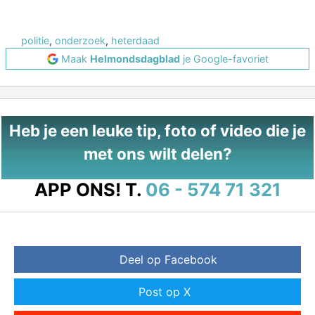
politie
,
onderzoek
,
heterdaad
Maak
Helmondsdagblad
je Google-favoriet
Heb je een leuke tip, foto of video die je
met ons wilt delen?
APP ONS!
T.
06 - 574 71 321
Deel op Facebook
Post op X