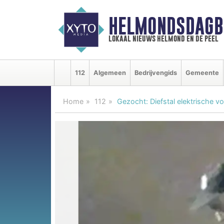
HELMONDSDAGB
lokaal nieuws helmond en de peel
112
Algemeen
Bedrijvengids
Gemeente
Home
112
Gezocht: Diefstal elektrische v