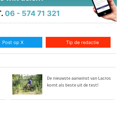
.
06 - 574 71 321
Post op X
Tip de redactie
De nieuwste aanwinst van Lacros
komt als beste uit de test!