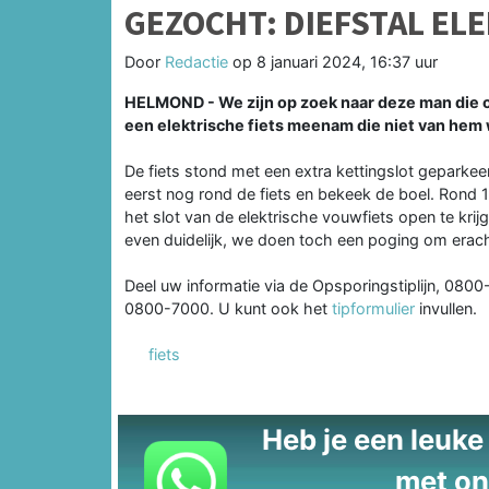
GEZOCHT: DIEFSTAL EL
Door
Redactie
op
8 januari 2024, 16:37 uur
HELMOND -
We zijn op zoek naar deze man die
een elektrische fiets meenam die niet van hem 
De fiets stond met een extra kettingslot geparkee
eerst nog rond de fiets en bekeek de boel. Rond 19
het slot van de elektrische vouwfiets open te krijg
even duidelijk, we doen toch een poging om erac
Deel uw informatie via de Opsporingstiplijn, 08
0800-7000. U kunt ook het
tipformulier
invullen.
fiets
Heb je een leuke t
met on