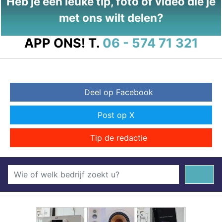
Heb je een leuke tip, foto of video die je
met ons wilt delen?
APP ONS!
T.
06 - 574 71 321
Deel op Facebook
Post op X
Tip de redactie