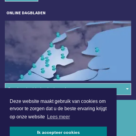
ONLINE DAGBLADEN
Overige dagbladen in de regio
Deze website maakt gebruik van cookies om
Algemene voorwaarden
ervoor te zorgen dat u de beste ervaring krijgt
op onze website
Lees meer
Disclaimer
Privacy Statement
Ik accepteer cookies