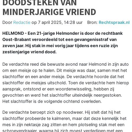
DOODSTEKEN VAN
MINDERJARIGE VRIEND
Door
Redactie
op
7 april 2025, 14:28 uur
Bron:
Rechtspraak.nl
HELMOND - Een 21-jarige Helmonder is door de rechtbank
Oost-Brabant veroordeeld tot een gevangenisstraf van
zeven jaar. Hij stak in mei vorig jaar tijdens een ruzie zijn
zestienjarige vriend dood.
De verdachte reed die bewuste avond naar Helmond in zijn auto
om een meisje op te halen. Dit meisje was daar, samen met het
slachtoffer en een ander meisje. De verdachte hoorde dat het
slachtoffer de meisjes uitschold. Toen de verdachte hem hierop
aansprak, ontstond er een woordenwisseling, hebben zij
gevochten en werd het slachtoffer uiteindelijk neergestoken.
Het slachtoffer is de volgende ochtend overleden.
De verdachte beroept zich op noodweer. Hij stelt dat hij het
slachtoffer probeerde te kalmeren, maar dat deze kennelijk het
mes in zijn nektasje zag zitten en hem plotseling stak met een
schroevendraaier, waarna hij zich moest verdedigen met een