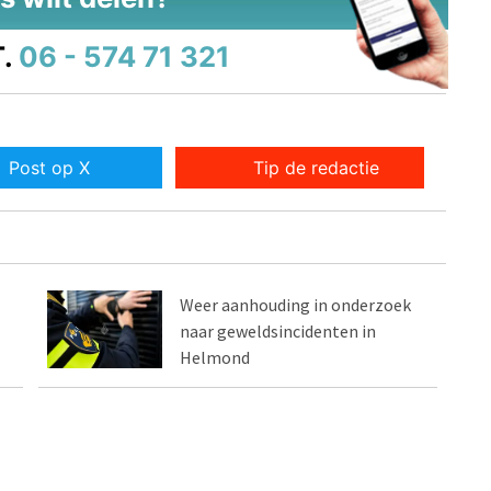
.
06 - 574 71 321
Post op X
Tip de redactie
Weer aanhouding in onderzoek
naar geweldsincidenten in
Helmond