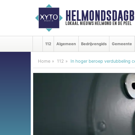
HELMONDSDAGB
lokaal nieuws helmond en de peel
112
Algemeen
Bedrijvengids
Gemeente
Home
112
In hoger beroep verdubbeling ce