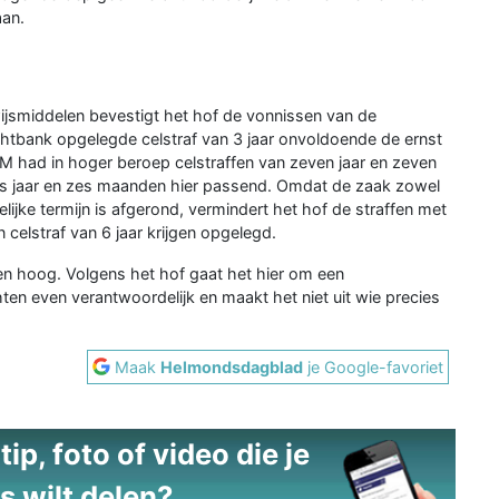
aan.
ijsmiddelen bevestigt het hof de vonnissen van de
chtbank opgelegde celstraf van 3 jaar onvoldoende de ernst
M had in hoger beroep celstraffen van zeven jaar en zeven
zes jaar en zes maanden hier passend. Omdat de zaak zowel
delijke termijn is afgerond, vermindert het hof de straffen met
 celstraf van 6 jaar krijgen opgelegd.
even hoog. Volgens het hof gaat het hier om een
ten even verantwoordelijk en maakt het niet uit wie precies
Maak
Helmondsdagblad
je Google-favoriet
ip, foto of video die je
s wilt delen?