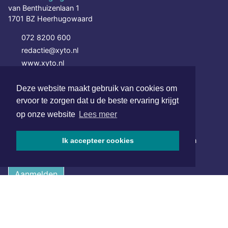
van Benthuizenlaan 1
1701 BZ Heerhugowaard
072 8200 600
redactie@xyto.nl
www.xyto.nl
SOCIAL MEDIA
Deze website maakt gebruik van cookies om
ervoor te zorgen dat u de beste ervaring krijgt
op onze website
Lees meer
NIEUWSBRIEF AANMELDEN
Schrijf je in voor onze nieuwsbrief en krijg wekelijks een
Ik accepteer cookies
samenvatting van alle gebeurtenissen uit jouw regio.
Aanmelden
ONLINE DAGBLADEN