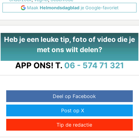
Maak
Helmondsdagblad
je Google-favoriet
Heb je een leuke tip, foto of video die je
met ons wilt delen?
APP ONS!
T.
06 - 574 71 321
Deel op Facebook
Post op X
Tip de redactie