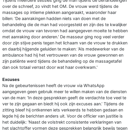
Tijdens meerdere sessies ging de man tijdens de behandelingen
over de schreef, zo vindt het OM. De vrouw werd tijdens de
massages op intieme plekken aangeraakt, waaronder haar
billen: 'De aanrakingen hadden niets van doen met de
behandeling die de man had voorgesteld en zijn des te kwalijker
omdat de vrouw van tevoren had aangegeven moeite te hebben
met aanraking door anderen.' De masseur ging nog veel verder
door zijn stijve penis tegen het lichaam van de vrouw te drukken
en daarbij hijgende geluiden te maken: 'Als medewerker van de
ambulance had hij het vertrouwen van de vrouw gewonnen en
zijn patiënte werd tijdens de behandeling op de massagetafel
dan ook totaal verrast door wat haar overkwam.'
Excuses
Na de gebeurtenissen heeft de vrouw via WhatsApp
aangegeven geen gebruik meer te willen maken van de diensten
van de man: 'In deze gesprekken geeft de verdachte toe veel te
ver te zijn gegaan en biedt hij ook zijn excuses aan.’ Tijdens de
zitting bleef hij ontkennen iets verkeerds te hebben gedaan en
legde hij de berichten anders uit. Voor de officier van justitie is
het duidelijk: ‘Naast de volstrekt consistente verklaringen van
het slachtoffer vormen deze gesprekken belangrijk bewijs tegen