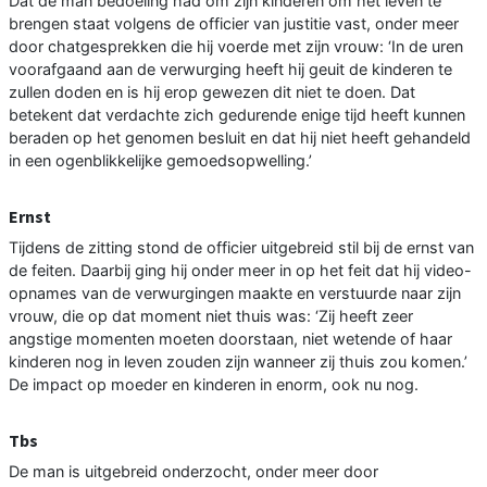
Dat de man bedoeling had om zijn kinderen om het leven te
brengen staat volgens de officier van justitie vast, onder meer
door chatgesprekken die hij voerde met zijn vrouw: ‘In de uren
voorafgaand aan de verwurging heeft hij geuit de kinderen te
zullen doden en is hij erop gewezen dit niet te doen. Dat
betekent dat verdachte zich gedurende enige tijd heeft kunnen
beraden op het genomen besluit en dat hij niet heeft gehandeld
in een ogenblikkelijke gemoedsopwelling.’
Ernst
Tijdens de zitting stond de officier uitgebreid stil bij de ernst van
de feiten. Daarbij ging hij onder meer in op het feit dat hij video-
opnames van de verwurgingen maakte en verstuurde naar zijn
vrouw, die op dat moment niet thuis was: ‘Zij heeft zeer
angstige momenten moeten doorstaan, niet wetende of haar
kinderen nog in leven zouden zijn wanneer zij thuis zou komen.’
De impact op moeder en kinderen in enorm, ook nu nog.
Tbs
De man is uitgebreid onderzocht, onder meer door