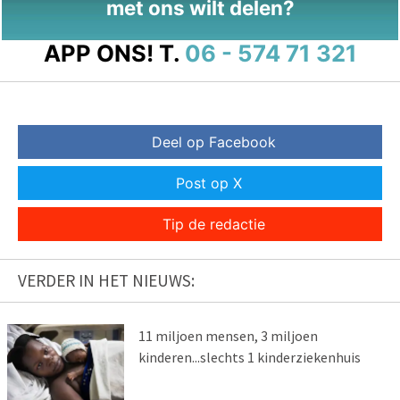
met ons wilt delen?
APP ONS!
T.
06 - 574 71 321
Deel op Facebook
Post op X
Tip de redactie
VERDER IN HET NIEUWS:
11 miljoen mensen, 3 miljoen
kinderen...slechts 1 kinderziekenhuis