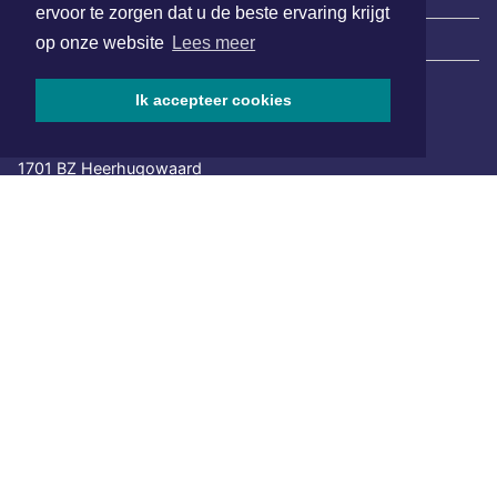
ervoor te zorgen dat u de beste ervaring krijgt
|
Nieuws | Sport | Evenementen
op onze website
Lees meer
Ik accepteer cookies
Hoofdvestiging:
van Benthuizenlaan 1
1701 BZ Heerhugowaard
072 8200 600
redactie@xyto.nl
www.xyto.nl
SOCIAL MEDIA
NIEUWSBRIEF AANMELDEN
Schrijf je in voor onze nieuwsbrief en krijg wekelijks een
samenvatting van alle gebeurtenissen uit jouw regio.