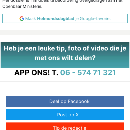
Het dossier is inmiddels te beoordeling overgedragen aan het
Openbaar Ministerie.
Maak
Helmondsdagblad
je Google-favoriet
Heb je een leuke tip, foto of video die je
met ons wilt delen?
APP ONS!
T.
06 - 574 71 321
Deel op Facebook
Post op X
Tip de redactie