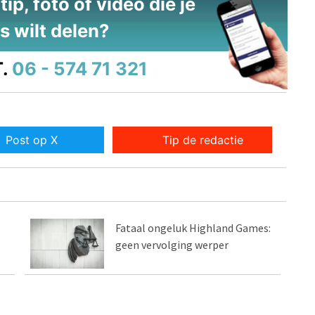
ip, foto of video die je
s wilt delen?
.
06 - 574 71 321
Post op X
Tip de redactie
Fataal ongeluk Highland Games:
geen vervolging werper