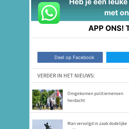
Heb je een leuke t
met on
APP ONS!
T
Deel op Facebook
VERDER IN HET NIEUWS:
Omgekomen politiemensen
herdacht
Man vervolgd in zaak dodelijke