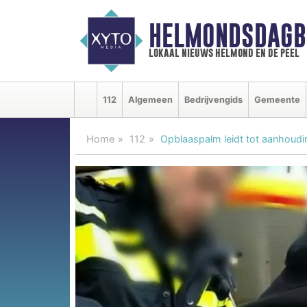
HELMONDSDAGB
lokaal nieuws helmond en de peel
112
Algemeen
Bedrijvengids
Gemeente
Home
112
Opblaaspalm leidt tot aanhoudin