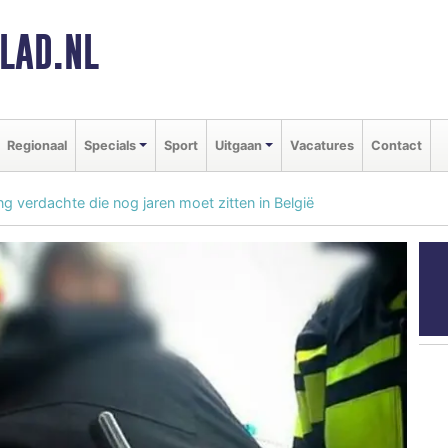
LAD.NL
Regionaal
Specials
Sport
Uitgaan
Vacatures
Contact
g verdachte die nog jaren moet zitten in België