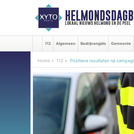
HELMONDSDAGB
lokaal nieuws helmond en de peel
112
Algemeen
Bedrijvengids
Gemeente
Home
112
Positieve resultaten na campagn