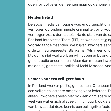
doen: bij politie en gemeenten maar ook anoniem
Melden helpt!
De social media campagne was er op gericht om 
verhogen op ondermijnende criminaliteit bij bijv
vermogen zoals dure auto’s. Na de start van de 
Peelland Interventie Team (PIT) en was een stijgin
voorafgaande maanden. We blijven inwoners aanmo
orde zijn. Burgemeester Blanksma: “Als jij een ond
Melden is niet veel werk en wij hebben er belang 
gericht actie ondernemen. Maar dan moeten inwon
melden bij gemeente, politie of Meld Misdaad Ano
Samen voor een veiligere buurt
In Peelland werken politie, gemeenten, Openbaar 
een veilige en leefbare omgeving voor iedereen.
D
alleen, inwoners spelen hier ook een onmisbare rol
veel van wat er zich afspeelt in hun buurt, ook al
van bewust dat deze kennis een belangrijke factor