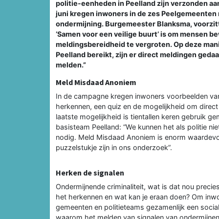
politie-eenheden in Peelland zijn verzonden a
juni kregen inwoners in de zes Peelgemeenten
ondermijning. Burgemeester Blanksma, voorzit
‘Samen voor een veilige buurt’ is om mensen b
meldingsbereidheid te vergroten. Op deze mani
Peelland bereikt, zijn er direct meldingen ge
melden.”
Meld Misdaad Anoniem
In de campagne kregen inwoners voorbeelden van 
herkennen, een quiz en de mogelijkheid om dire
laatste mogelijkheid is tientallen keren gebruik
basisteam Peelland: “We kunnen het als politie n
nodig. Meld Misdaad Anoniem is enorm waardevol v
puzzelstukje zijn in ons onderzoek”.
Herken de signalen
Ondermijnende criminaliteit, wat is dat nou prec
het herkennen en wat kan je eraan doen? Om inwo
gemeenten en politieteams gezamenlijk een soci
waarom het melden van signalen van ondermijnende