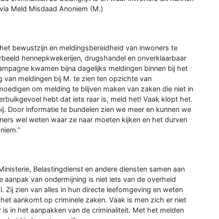
 via Meld Misdaad Anoniem (M.)
het bewustzijn en meldingsbereidheid van inwoners te
oorbeeld hennepkwekerijen, drugshandel en onverklaarbaar
campagne kwamen bijna dagelijks meldingen binnen bij het
g van meldingen bij M. te zien ten opzichte van
edigen om melding te blijven maken van zaken die niet in
erbuikgevoel hebt dat iets raar is, meld het! Vaak klopt het.
bij. Door informatie te bundelen zien we meer en kunnen we
ers wel weten waar ze naar moeten kijken en het durven
niem.”
Ministerie, Belastingdienst en andere diensten samen aan
e aanpak van ondermijning is niet iets van de overheid
. Zij zien van alles in hun directe leefomgeving en weten
s het aankomt op criminele zaken. Vaak is men zich er niet
 is in het aanpakken van de criminaliteit. Met het melden