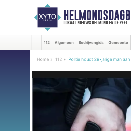
HELMONDSDAGB
lokaal nieuws helmond en de peel
112
Algemeen
Bedrijvengids
Gemeente
Home
112
Politie houdt 29-jarige man aan