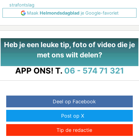
strafontslag
Maak
Helmondsdagblad
je Google-favoriet
Heb je een leuke tip, foto of video die je
met ons wilt delen?
APP ONS!
T.
06 - 574 71 321
Deel op Facebook
Post op X
Tip de redactie