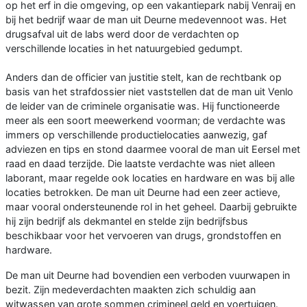
op het erf in die omgeving, op een vakantiepark nabij Venraij en
bij het bedrijf waar de man uit Deurne medevennoot was. Het
drugsafval uit de labs werd door de verdachten op
verschillende locaties in het natuurgebied gedumpt.
Anders dan de officier van justitie stelt, kan de rechtbank op
basis van het strafdossier niet vaststellen dat de man uit Venlo
de leider van de criminele organisatie was. Hij functioneerde
meer als een soort meewerkend voorman; de verdachte was
immers op verschillende productielocaties aanwezig, gaf
adviezen en tips en stond daarmee vooral de man uit Eersel met
raad en daad terzijde. Die laatste verdachte was niet alleen
laborant, maar regelde ook locaties en hardware en was bij alle
locaties betrokken. De man uit Deurne had een zeer actieve,
maar vooral ondersteunende rol in het geheel. Daarbij gebruikte
hij zijn bedrijf als dekmantel en stelde zijn bedrijfsbus
beschikbaar voor het vervoeren van drugs, grondstoffen en
hardware.
De man uit Deurne had bovendien een verboden vuurwapen in
bezit. Zijn medeverdachten maakten zich schuldig aan
witwassen van grote sommen crimineel geld en voertuigen.