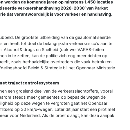
alen worden de komende jaren op minstens 1.450 locaties
matiseerde verkeershandhaving 2026-2030’ van Parket
ie dat verantwoordelijk is voor verkeer en handhaving.
dubbeld. De grootste uitbreiding van de geautomatiseerde
en heeft tot doel de belangrijkste verkeersrisico’s aan te
en, Alcohol & drugs en Snelheid (ook wel VARAS-feiten
n in te zetten, kan de politie zich nog meer richten op
eeft, zoals herhaaldelijke overtreders die vaak betrokken
afdelingshoofd Beleid & Strategie bij het Openbaar Ministerie.
 met trajectcontrolesysteem
en een groeiend deel van de verkeersslachtoffers, vooral
waarom steeds meer gemeentes op bepaalde wegen de
iligheid op deze wegen te vergroten gaat het Openbaar
itsers op 30 km/u-wegen. Later dit jaar start een pilot met
meur voor Nederland. Als de proef slaagt, kan deze aanpak