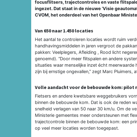
focusflitsers, trajectcontroles en vaste flitsp
ingezet. Dat staat in de nieuwe ‘Visie geauto
CVOM, het onderdeel van het Openbaar Minister
Van 650 naar 1.450 locaties
Het aantal te controleren locaties wordt ruim ver
handhavingsmiddelen in jaren vergroot de pakkans 
pakken: Veelplegers, Afleiding , Rood licht neger
genoemd). “Door meer flitspalen en andere systeme
situaties waar menselijke inzet écht meerwaarde h
zijn bij ernstige ongevallen,” zegt Marc Pluimers, 
Volle aandacht voor de bebouwde kom: pilot
Fietsers en andere kwetsbare weggebruikers vorm
binnen de bebouwde kom. Dat is ook de reden 
snelheid verlagen van 50 naar 30 km/u. Om de ve
Ministerie gemeentes meer ondersteunen met flexfl
trajectcontrole binnen de bebouwde kom: een pri
op veel meer locaties worden toegepast.