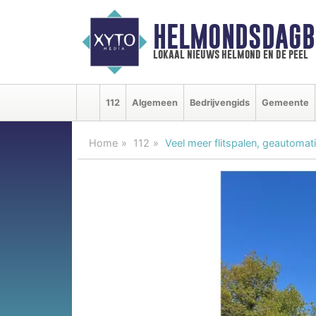
HELMONDSDAGB
lokaal nieuws helmond en de peel
112
Algemeen
Bedrijvengids
Gemeente
Home
112
Veel meer flitspalen, geautoma