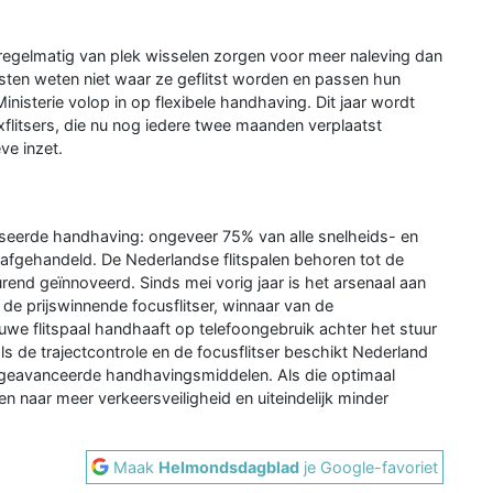
die regelmatig van plek wisselen zorgen voor meer naleving dan
isten weten niet waar ze geflitst worden en passen hun
isterie volop in op flexibele handhaving. Dit jaar wordt
xflitsers, die nu nog iedere twee maanden verplaatst
ve inzet.
seerde handhaving: ongeveer 75% van alle snelheids- en
afgehandeld. De Nederlandse flitspalen behoren tot de
end geïnnoveerd. Sinds mei vorig jaar is het arsenaal aan
 prijswinnende focusflitser, winnaar van de
uwe flitspaal handhaaft op telefoongebruik achter het stuur
 als de trajectcontrole en de focusflitser beschikt Nederland
h geavanceerde handhavingsmiddelen. Als die optimaal
 naar meer verkeersveiligheid en uiteindelijk minder
Maak
Helmondsdagblad
je Google-favoriet