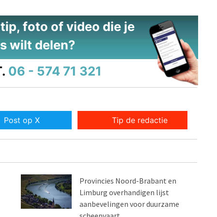
ip, foto of video die je
s wilt delen?
.
06 - 574 71 321
Post op X
Tip de redactie
Provincies Noord-Brabant en
Limburg overhandigen lijst
aanbevelingen voor duurzame
scheepvaart