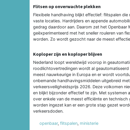
Flitsen op onverwachte plekken
Flexibele handhaving blijkt effectief: flitspalen 
vaste locaties. Hardrijders en appende automobil
gedrag daardoor aan. Daarom zet het Openbaar Min
geëxperimenteerd met het sneller rouleren van fle
worden. Zo wordt gezocht naar de meest effectie
Koploper zijn en koploper blijven
Nederland loopt wereldwijd voorop in geautomati
roodlichtovertredingen wordt al geautomatiseerd 
meest nauwkeurige in Europa en er wordt voortdur
onbemande handhavingsmiddelen uitgebreid met de
verkeersveiligheidsprijs 2026. Deze volkomen nie
en blijkt bijzonder effectief te zijn. Met systemen
over enkele van de meest efficiënte en technisc
worden ingezet kan er een grote stap gezet worden
verkeersdoden.
openbaar
,
flitspalen
,
ministerie