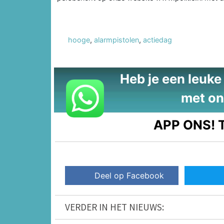
hooge
,
alarmpistolen
,
actiedag
Heb je een leuke t
met on
APP ONS!
T
Deel op Facebook
VERDER IN HET NIEUWS: