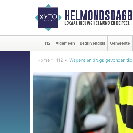
HELMONDSDAGB
lokaal nieuws helmond en de peel
112
Algemeen
Bedrijvengids
Gemeente
Home
112
Wapens en drugs gevonden tijde