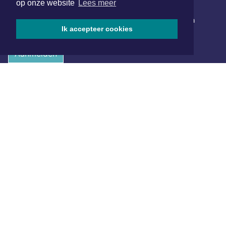
NIEUWSBRIEF AANMELDEN
op onze website
Lees meer
Schrijf je in voor onze nieuwsbrief en krijg wekelijks een
Ik accepteer cookies
samenvatting van alle gebeurtenissen uit jouw regio.
Aanmelden
ONLINE DAGBLADEN
Overige dagbladen in de regio