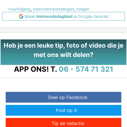
huurstijging
,
bewonerswisselingen
,
stegen
Maak
Helmondsdagblad
je Google-favoriet
Heb je een leuke tip, foto of video die je
met ons wilt delen?
APP ONS!
T.
06 - 574 71 321
Deel op Facebook
Post op X
Tip de redactie