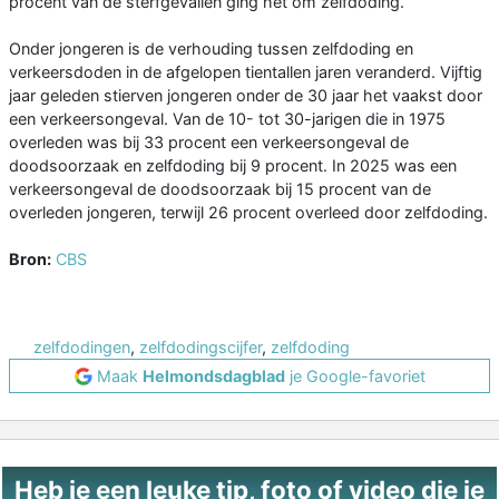
procent van de sterfgevallen ging het om zelfdoding.
Onder jongeren is de verhouding tussen zelfdoding en
verkeersdoden in de afgelopen tientallen jaren veranderd. Vijftig
jaar geleden stierven jongeren onder de 30 jaar het vaakst door
een verkeersongeval. Van de 10- tot 30-jarigen die in 1975
overleden was bij 33 procent een verkeersongeval de
doodsoorzaak en zelfdoding bij 9 procent. In 2025 was een
verkeersongeval de doodsoorzaak bij 15 procent van de
overleden jongeren, terwijl 26 procent overleed door zelfdoding.
Bron:
CBS
zelfdodingen
,
zelfdodingscijfer
,
zelfdoding
Maak
Helmondsdagblad
je Google-favoriet
Heb je een leuke tip, foto of video die je