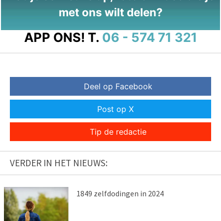
met ons wilt delen?
APP ONS!
T.
06 - 574 71 321
Deel op Facebook
Post op X
Tip de redactie
VERDER IN HET NIEUWS:
1849 zelfdodingen in 2024