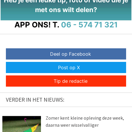
met ons wilt delen?
APP ONS!
T.
06 - 574 71 321
Deel op Facebook
Post op X
Tip de redactie
VERDER IN HET NIEUWS:
Zomer kent kleine opleving deze week,
daarna weer wisselvalliger