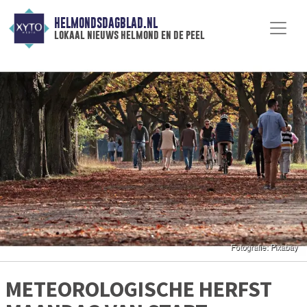
HELMONDSDAGBLAD.NL
lokaal nieuws helmond en de peel
METEOROLOGISCHE HERFST