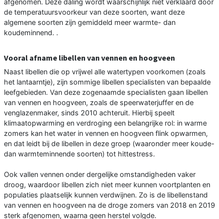
afgenomen. Deze daling wordt waarschijnlijk niet verklaard door
de temperatuursvoorkeur van deze soorten, want deze
algemene soorten zijn gemiddeld meer warmte- dan
koudeminnend. .
Vooral afname libellen van vennen en hoogveen
Naast libellen die op vrijwel alle watertypen voorkomen (zoals
het lantaarntje), zijn sommige libellen specialisten van bepaalde
leefgebieden. Van deze zogenaamde specialisten gaan libellen
van vennen en hoogveen, zoals de speerwaterjuffer en de
venglazenmaker, sinds 2010 achteruit. Hierbij speelt
klimaatopwarming en verdroging een belangrijke rol: in warme
zomers kan het water in vennen en hoogveen flink opwarmen,
en dat leidt bij de libellen in deze groep (waaronder meer koude-
dan warmteminnende soorten) tot hittestress.
Ook vallen vennen onder dergelijke omstandigheden vaker
droog, waardoor libellen zich niet meer kunnen voortplanten en
populaties plaatselijk kunnen verdwijnen. Zo is de libellenstand
van vennen en hoogveen na de droge zomers van 2018 en 2019
sterk afgenomen, waarna geen herstel volgde.