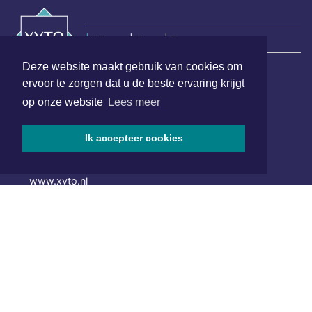
|
Nieuws | Sport | Evenementen
Deze website maakt gebruik van cookies om
ervoor te zorgen dat u de beste ervaring krijgt
Hoofdvestiging:
op onze website
Lees meer
van Benthuizenlaan 1
1701 BZ Heerhugowaard
Ik accepteer cookies
072 8200 600
redactie@xyto.nl
www.xyto.nl
SOCIAL MEDIA
NIEUWSBRIEF AANMELDEN
Schrijf je in voor onze nieuwsbrief en krijg wekelijks een
samenvatting van alle gebeurtenissen uit jouw regio.