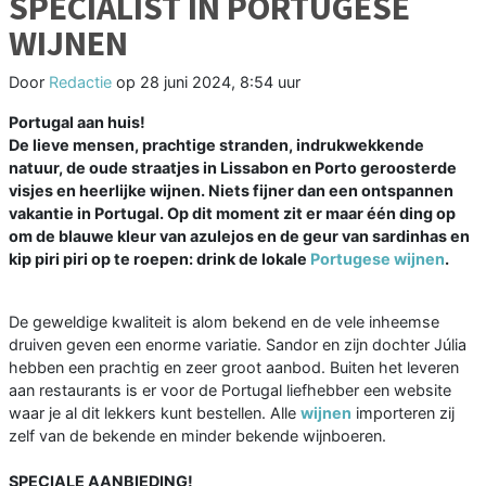
SPECIALIST IN PORTUGESE
WIJNEN
Door
Redactie
op
28 juni 2024, 8:54 uur
Portugal aan huis!
De lieve mensen, prachtige stranden, indrukwekkende
natuur, de oude straatjes in Lissabon en Porto geroosterde
visjes en heerlijke wijnen. Niets fijner dan een ontspannen
vakantie in Portugal. Op dit moment zit er maar één ding op
om de blauwe kleur van azulejos en de geur van sardinhas en
kip piri piri op te roepen: drink de lokale
Portugese wijnen
.
De geweldige kwaliteit is alom bekend en de vele inheemse
druiven geven een enorme variatie. Sandor en zijn dochter Júlia
hebben een prachtig en zeer groot aanbod. Buiten het leveren
aan restaurants is er voor de Portugal liefhebber een website
waar je al dit lekkers kunt bestellen. Alle
wijnen
importeren zij
zelf van de bekende en minder bekende wijnboeren.
SPECIALE AANBIEDING!