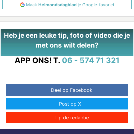
Maak
Helmondsdagblad
je Google-favoriet
Heb je een leuke tip, foto of video die je
met ons wilt delen?
APP ONS!
T.
06 - 574 71 321
Deel op Facebook
Post op X
Tip de redactie