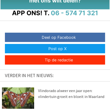
met ons wilt delen?
APP ONS!
T.
06 - 574 71 321
Deel op Facebook
Post op X
Tip de redactie
VERDER IN HET NIEUWS:
Vlindorado alweer een jaar open:
vlindertuin groeit en bloeit in Waarland