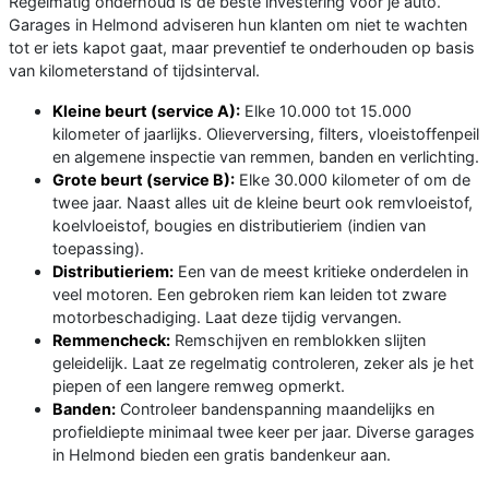
Regelmatig onderhoud is de beste investering voor je auto.
Garages in Helmond adviseren hun klanten om niet te wachten
tot er iets kapot gaat, maar preventief te onderhouden op basis
van kilometerstand of tijdsinterval.
Kleine beurt (service A):
Elke 10.000 tot 15.000
kilometer of jaarlijks. Olieverversing, filters, vloeistoffenpeil
en algemene inspectie van remmen, banden en verlichting.
Grote beurt (service B):
Elke 30.000 kilometer of om de
twee jaar. Naast alles uit de kleine beurt ook remvloeistof,
koelvloeistof, bougies en distributieriem (indien van
toepassing).
Distributieriem:
Een van de meest kritieke onderdelen in
veel motoren. Een gebroken riem kan leiden tot zware
motorbeschadiging. Laat deze tijdig vervangen.
Remmencheck:
Remschijven en remblokken slijten
geleidelijk. Laat ze regelmatig controleren, zeker als je het
piepen of een langere remweg opmerkt.
Banden:
Controleer bandenspanning maandelijks en
profieldiepte minimaal twee keer per jaar. Diverse garages
in Helmond bieden een gratis bandenkeur aan.