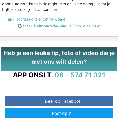
door automobilisten in de regio. Met de juiste garage naast je
blijft je auto altijd in topconditie.
apk
,
professionele
,
betrouwbare
Maak
Helmondsdagblad
je Google-favoriet
Heb je een leuke tip, foto of video die je
met ons wilt delen?
APP ONS!
T.
06 - 574 71 321
Deel op Facebook
Post op X