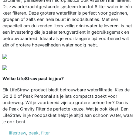
bacteriën, parasieten en microplastics ook virussen kan filteren.
Dit zwaartekrachtgestuurde systeem kan tot 8 liter water in één
keer filteren. Deze grotere waterfilter is perfect voor gezinnen,
groepen of zelfs een hele buurt in noodsituaties. Met een
capaciteit om duizenden liters veilig drinkwater te leveren, is het
een investering die je zeker terugverdient in gebruiksgemak en
betrouwbaarheid. Ideaal als je voor langere tijd voorbereid wilt
zijn of grotere hoeveelheden water nodig hebt.
Welke LifeStraw past bij jou?
Elk LifeStraw-product biedt betrouwbare waterfiltratie. Kies de
Go 2.0 of Peak Personal als je iets compacts zoekt voor
onderweg. Wil je voorbereid zijn op grotere behoeften? Dan is
de Peak Gravity Filter de perfecte keuze. Wat je ook kiest, Een
LifeStraw in je noodpakket helpt je altijd aan schoon water, waar
je ook bent.
lifestraw
,
peak
,
filter