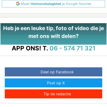
Maak
Helmondsdagblad
je Google-favoriet
Heb je een leuke tip, foto of video die je
met ons wilt delen?
APP ONS!
T.
06 - 574 71 321
Deel op Facebook
Post op X
Tip de redactie