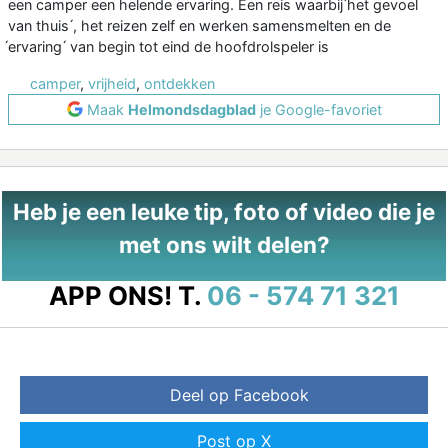
een camper een helende ervaring. Een reis waarbij ́het gevoel
van thuis ́, het reizen zelf en werken samensmelten en de
́ervaring ́ van begin tot eind de hoofdrolspeler is
camper
,
vrijheid
,
ontdekken
Maak
Helmondsdagblad
je Google-favoriet
Heb je een leuke tip, foto of video die je
met ons wilt delen?
APP ONS!
T.
06 - 574 71 321
Deel op Facebook
Post op X