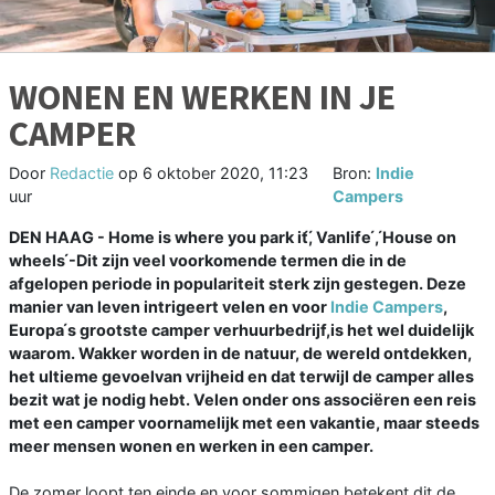
WONEN EN WERKEN IN JE
CAMPER
Door
Redactie
op
6 oktober 2020, 11:23
Bron:
Indie
uur
Campers
DEN HAAG - Home is where you park it́,́ Vanlife ́, ́House on
wheels ́-Dit zijn veel voorkomende termen die in de
afgelopen periode in populariteit sterk zijn gestegen. Deze
manier van leven intrigeert velen en voor
Indie Campers
,
Europa ́s grootste camper verhuurbedrijf,is het wel duidelijk
waarom. Wakker worden in de natuur, de wereld ontdekken,
het ultieme gevoelvan vrijheid en dat terwijl de camper alles
bezit wat je nodig hebt. Velen onder ons associëren een reis
met een camper voornamelijk met een vakantie, maar steeds
meer mensen wonen en werken in een camper.
De zomer loopt ten einde en voor sommigen betekent dit de