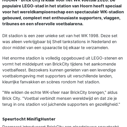
populaire LEGO-stad in het station van Hoorn heeft speciaal
voor het wereldkampioenschap een spectaculair WK-stadion
gebouwd, compleet met enthousiaste supporters, vlaggen,
tribunes en een sfeervolle voetbalarena.
Dit stadion is een zeer unieke set van het WK 1998. Deze set
was alleen verkrijgbaar bij Shell tankstations in Nederland en
door middel van een spaaractie bij elkaar te verzamelen.
Het enorme stadion is volledig opgebouwd uit LEGO-stenen en
vormt het middelpunt van BrickCity tijdens het aankomende
voetbalfeest. Bezoekers kunnen genieten van een levendige
voetbalomgeving met supporters uit verschillende landen,
kleurrijke fanvakken en scènes rondom het stadion.
"We wilden de echte WK-sfeer naar BrickCity brengen," aldus
Brick City. "Voetbal verbindt mensen wereldwijd en dat zie je
terug in ons stadion vol juichende supporters en gezelligheid."
Speurtocht MinifigHunter
Daarnaast introduceert BrickCity een gloednieuwe speurtocht