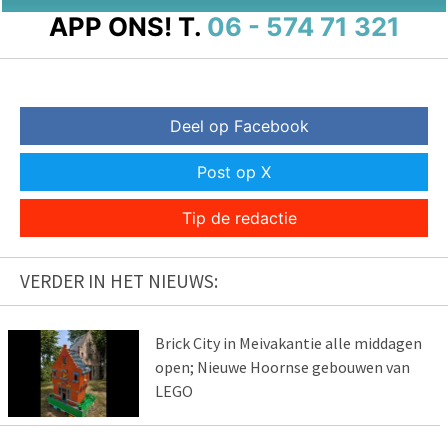
APP ONS!
T.
06 - 574 71 321
Deel op Facebook
Post op X
Tip de redactie
VERDER IN HET NIEUWS:
Brick City in Meivakantie alle middagen
open; Nieuwe Hoornse gebouwen van
LEGO