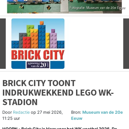
Vorige
V
BRICK CITY TOONT
INDRUKWEKKEND LEGO WK-
STADION
Door
Redactie
op
27 mei 2026,
Bron:
Museum van de 20e
11:25 uur
Eeuw
HOORN - Brick City is klaar voor het WK voetbal 2026. De