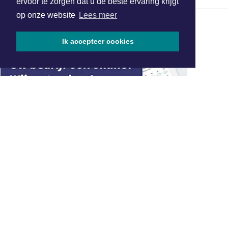
ervoor te zorgen dat u de beste ervaring krijgt
op onze website
Lees meer
Ik accepteer cookies
MEEST GELEZEN
Nazomer, zeilen, Waddenzee en
IJsselmeer!
Helmond Sport en De Graafschap geven
elkaar niets toe op eerste speeldag