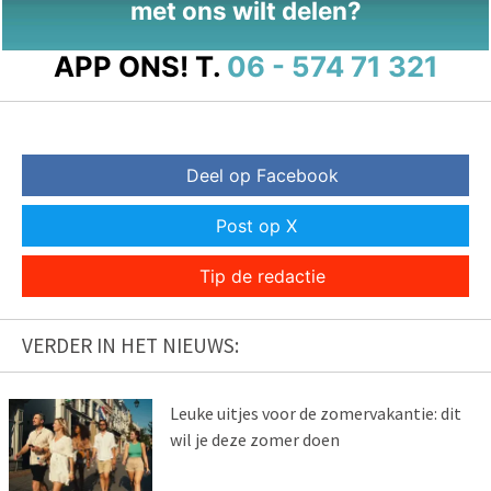
met ons wilt delen?
APP ONS!
T.
06 - 574 71 321
Deel op Facebook
Post op X
Tip de redactie
VERDER IN HET NIEUWS:
Leuke uitjes voor de zomervakantie: dit
wil je deze zomer doen