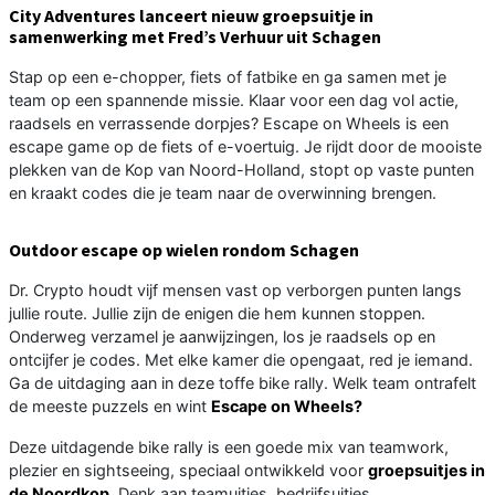
City Adventures lanceert nieuw groepsuitje in
samenwerking met Fred’s Verhuur uit Schagen
Stap op een e-chopper, fiets of fatbike en ga samen met je
team op een spannende missie. Klaar voor een dag vol actie,
raadsels en verrassende dorpjes? Escape on Wheels is een
escape game op de fiets of e-voertuig. Je rijdt door de mooiste
plekken van de Kop van Noord-Holland, stopt op vaste punten
en kraakt codes die je team naar de overwinning brengen.
Outdoor escape op wielen rondom Schagen
Dr. Crypto houdt vijf mensen vast op verborgen punten langs
jullie route. Jullie zijn de enigen die hem kunnen stoppen.
Onderweg verzamel je aanwijzingen, los je raadsels op en
ontcijfer je codes. Met elke kamer die opengaat, red je iemand.
Ga de uitdaging aan in deze toffe bike rally. Welk team ontrafelt
de meeste puzzels en wint
Escape on Wheels?
Deze uitdagende bike rally is een goede mix van teamwork,
plezier en sightseeing, speciaal ontwikkeld voor
groepsuitjes in
de Noordkop
. Denk aan teamuitjes, bedrijfsuitjes,