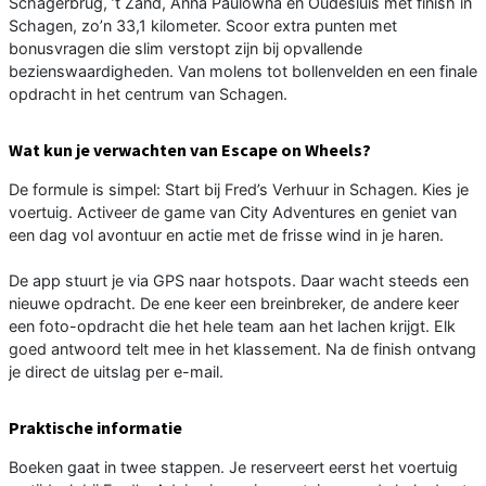
Schagerbrug, ’t Zand, Anna Paulowna en Oudesluis met finish in
Schagen, zo’n 33,1 kilometer. Scoor extra punten met
bonusvragen die slim verstopt zijn bij opvallende
bezienswaardigheden. Van molens tot bollenvelden en een finale
opdracht in het centrum van Schagen.
Wat kun je verwachten van Escape on Wheels?
De formule is simpel: Start bij Fred’s Verhuur in Schagen. Kies je
voertuig. Activeer de game van City Adventures en geniet van
een dag vol avontuur en actie met de frisse wind in je haren.
De app stuurt je via GPS naar hotspots. Daar wacht steeds een
nieuwe opdracht. De ene keer een breinbreker, de andere keer
een foto-opdracht die het hele team aan het lachen krijgt. Elk
goed antwoord telt mee in het klassement. Na de finish ontvang
je direct de uitslag per e-mail.
Praktische informatie
Boeken gaat in twee stappen. Je reserveert eerst het voertuig