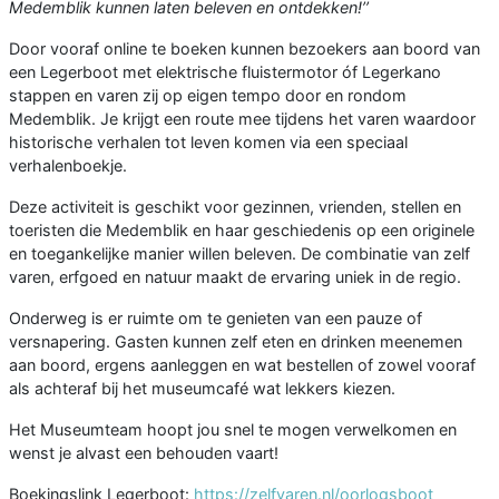
Medemblik kunnen laten beleven en ontdekken!’’
Door vooraf online te boeken kunnen bezoekers aan boord van
een Legerboot met elektrische fluistermotor óf Legerkano
stappen en varen zij op eigen tempo door en rondom
Medemblik. Je krijgt een route mee tijdens het varen waardoor
historische verhalen tot leven komen via een speciaal
verhalenboekje.
Deze activiteit is geschikt voor gezinnen, vrienden, stellen en
toeristen die Medemblik en haar geschiedenis op een originele
en toegankelijke manier willen beleven. De combinatie van zelf
varen, erfgoed en natuur maakt de ervaring uniek in de regio.
Onderweg is er ruimte om te genieten van een pauze of
versnapering. Gasten kunnen zelf eten en drinken meenemen
aan boord, ergens aanleggen en wat bestellen of zowel vooraf
als achteraf bij het museumcafé wat lekkers kiezen.
Het Museumteam hoopt jou snel te mogen verwelkomen en
wenst je alvast een behouden vaart!
Boekingslink Legerboot:
https://zelfvaren.nl/oorlogsboot