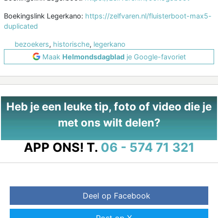
Boekingslink Legerkano:
https://zelfvaren.nl/fluisterboot-max5-
duplicated
bezoekers
,
historische
,
legerkano
Maak
Helmondsdagblad
je Google-favoriet
Heb je een leuke tip, foto of video die je
met ons wilt delen?
APP ONS!
T.
06 - 574 71 321
Deel op Facebook
Post op X