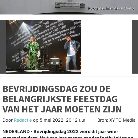
Vorige
V
BEVRIJDINGSDAG ZOU DE
BELANGRIJKSTE FEESTDAG
VAN HET JAAR MOETEN ZIJN
Door
Redactie
op
5 mei 2022, 20:12 uur
Bron: XYTO Media
NEDERLAND - Bevrijdingsdag 2022 werd dit jaar weer
massaal gevierd. Na twee jaar corona zonder festiviteiten en