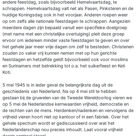
andere feestdag, zoals bijvoorbeeld Hemelvaartsdag, te
schrappen. Hemelvaartsdag valt net als Pasen, Pinksteren en de
huidige Koningsdag ook in het voorjaar. Anderen roepen weer
op om zelfs alle nationale feestdagen te schrappen. Aangezien
meerdere dagen zijn bepaald vanuit een specifieke doelgroep
(met name met een christelijke overtuiging) pleit deze groep
ervoor om iedereen minder vaste feestdagen te geven en over
het gehele jaar meer vrije dagen om zelf te besteden. Christenen
zouden zo vaker vrij kunnen nemen met op hun gerichte
feestdagen en hetzelfde geldt bijvoorbeeld ook voor moslims
en Surinamers met betrekking tot o.a. het suikerfeest en Keti
Koti.
5 mei 1945 is in ieder geval de belangrijkste dag uit de
geschiedenis van Nederland. Na op 4 mei stil te hebben
gestaan bij de gruwelen van de Tweede Wereldoorlog vieren we
op 5 mei de Nederlandse kernwaarden vrijheid, democratie en
de rechten van de mens. Herdenken/nadenken en vervolgens de
vrijheid vieren hoort niet op kantoor of in een fabriek. Over het
gehele spectrum wordt er gediscussieerd over wat het
Nederlanderschap nou precies inhoudt. Laat vooral vrijheid
daarin centraal staan!