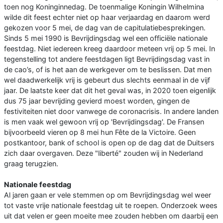
toen nog Koninginnedag. De toenmalige Koningin Wilhelmina
wilde dit feest echter niet op haar verjaardag en daarom werd
gekozen voor 5 mei, de dag van de capitulatiebesprekingen.
Sinds 5 mei 1990 is Bevrijdingsdag wel een officiële nationale
feestdag. Niet iedereen kreeg daardoor meteen vrij op 5 mei. In
tegenstelling tot andere feestdagen ligt Bevrijdingsdag vast in
de cao’s, of is het aan de werkgever om te beslissen. Dat men
wel daadwerkelijk vrij is gebeurt dus slechts eenmaal in de vijf
jaar. De laatste keer dat dit het geval was, in 2020 toen eigenlijk
dus 75 jaar bevrijding gevierd moest worden, gingen de
festiviteiten niet door vanwege de coronacrisis. In andere landen
is men vaak wel gewoon vrij op 'Bevrijdingsdag'. De Fransen
bijvoorbeeld vieren op 8 mei hun Fête de la Victoire. Geen
postkantoor, bank of school is open op de dag dat de Duitsers
zich daar overgaven. Deze "liberté" zouden wij in Nederland
graag terugzien.
Nationale feestdag
Al jaren gaan er vele stemmen op om Bevrijdingsdag wel weer
tot vaste vrije nationale feestdag uit te roepen. Onderzoek wees
uit dat velen er geen moeite mee zouden hebben om daarbij een