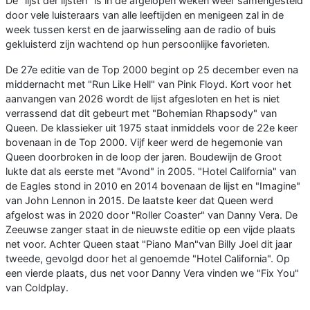
De "lijst der lijsten" is in de afgelopen weken weer samengesteld
door vele luisteraars van alle leeftijden en menigeen zal in de
week tussen kerst en de jaarwisseling aan de radio of buis
gekluisterd zijn wachtend op hun persoonlijke favorieten.
De 27e editie van de Top 2000 begint op 25 december even na
middernacht met "Run Like Hell" van Pink Floyd. Kort voor het
aanvangen van 2026 wordt de lijst afgesloten en het is niet
verrassend dat dit gebeurt met "Bohemian Rhapsody" van
Queen. De klassieker uit 1975 staat inmiddels voor de 22e keer
bovenaan in de Top 2000. Vijf keer werd de hegemonie van
Queen doorbroken in de loop der jaren. Boudewijn de Groot
lukte dat als eerste met "Avond" in 2005. "Hotel California" van
de Eagles stond in 2010 en 2014 bovenaan de lijst en "Imagine"
van John Lennon in 2015. De laatste keer dat Queen werd
afgelost was in 2020 door "Roller Coaster" van Danny Vera. De
Zeeuwse zanger staat in de nieuwste editie op een vijde plaats
net voor. Achter Queen staat "Piano Man"van Billy Joel dit jaar
tweede, gevolgd door het al genoemde "Hotel California". Op
een vierde plaats, dus net voor Danny Vera vinden we "Fix You"
van Coldplay.