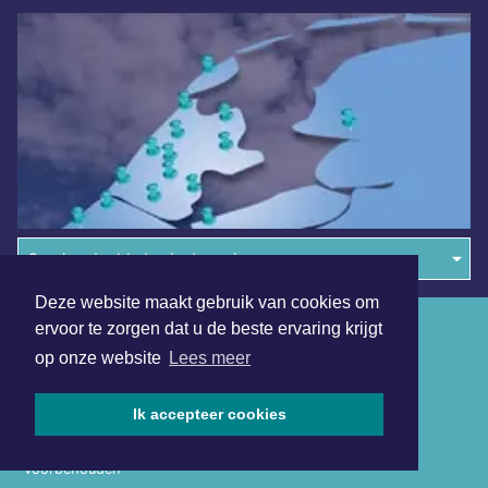
Overige dagbladen in de regio
Deze website maakt gebruik van cookies om
Algemene voorwaarden
ervoor te zorgen dat u de beste ervaring krijgt
op onze website
Lees meer
Disclaimer
Privacy Statement
Ik accepteer cookies
Copyright (c) 2026 | Helmondsdagblad.nl - Alle rechten
voorbehouden