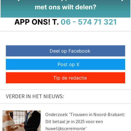
met ons wilt delen?
APP ONS!
T.
06 - 574 71 321
Deel op Facebook
Post op X
Tip de redactie
VERDER IN HET NIEUWS:
Onderzoek: 'Trouwen in Noord-Brabant:
Dit betaal je in 2025 voor een
huwelijksceremonie'