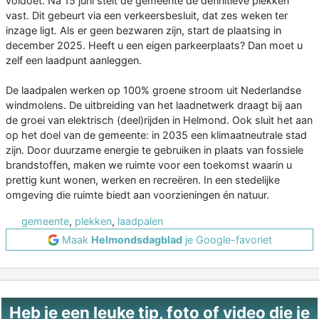
voldoet. Na 15 juni stelt de gemeente de definitieve plekken
vast. Dit gebeurt via een verkeersbesluit, dat zes weken ter
inzage ligt. Als er geen bezwaren zijn, start de plaatsing in
december 2025. Heeft u een eigen parkeerplaats? Dan moet u
zelf een laadpunt aanleggen.
De laadpalen werken op 100% groene stroom uit Nederlandse
windmolens. De uitbreiding van het laadnetwerk draagt bij aan
de groei van elektrisch (deel)rijden in Helmond. Ook sluit het aan
op het doel van de gemeente: in 2035 een klimaatneutrale stad
zijn. Door duurzame energie te gebruiken in plaats van fossiele
brandstoffen, maken we ruimte voor een toekomst waarin u
prettig kunt wonen, werken en recreëren. In een stedelijke
omgeving die ruimte biedt aan voorzieningen én natuur.
gemeente
,
plekken
,
laadpalen
Maak
Helmondsdagblad
je Google-favoriet
Heb je een leuke tip, foto of video die je