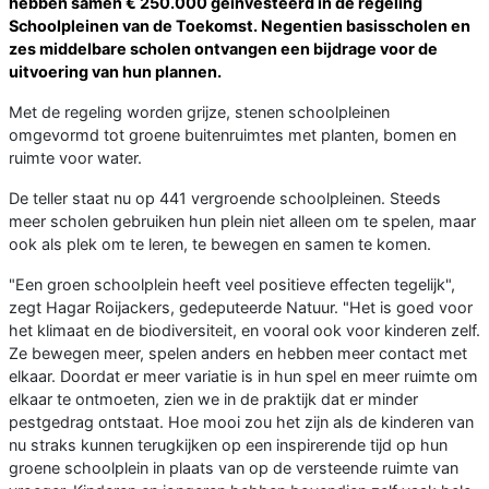
hebben samen € 250.000 geïnvesteerd in de regeling
Schoolpleinen van de Toekomst. Negentien basisscholen en
zes middelbare scholen ontvangen een bijdrage voor de
uitvoering van hun plannen.
Met de regeling worden grijze, stenen schoolpleinen
omgevormd tot groene buitenruimtes met planten, bomen en
ruimte voor water.
De teller staat nu op 441 vergroende schoolpleinen. Steeds
meer scholen gebruiken hun plein niet alleen om te spelen, maar
ook als plek om te leren, te bewegen en samen te komen.
"Een groen schoolplein heeft veel positieve effecten tegelijk",
zegt Hagar Roijackers, gedeputeerde Natuur. "Het is goed voor
het klimaat en de biodiversiteit, en vooral ook voor kinderen zelf.
Ze bewegen meer, spelen anders en hebben meer contact met
elkaar. Doordat er meer variatie is in hun spel en meer ruimte om
elkaar te ontmoeten, zien we in de praktijk dat er minder
pestgedrag ontstaat. Hoe mooi zou het zijn als de kinderen van
nu straks kunnen terugkijken op een inspirerende tijd op hun
groene schoolplein in plaats van op de versteende ruimte van