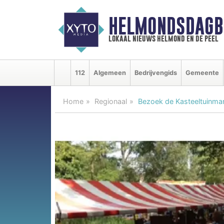
HELMONDSDAGB
lokaal nieuws helmond en de peel
112
Algemeen
Bedrijvengids
Gemeente
Home
Regionaal
Bezoek de Kasteeltuinmar