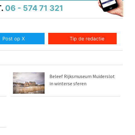
.
06 - 574 71 321
Post op X
Tip de redactie
Beleef Rijksmuseum Muiderslot
in winterse sferen