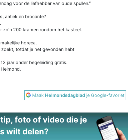
endag voor de liefhebber van oude spullen.”
s, antiek en brocante?
.
er zo’n 200 kramen rondom het kasteel.
smakelijke horeca.
e zoekt, totdat je het gevonden hebt!
2 jaar onder begeleiding gratis.
P Helmond.
Maak
Helmondsdagblad
je Google-favoriet
ip, foto of video die je
s wilt delen?