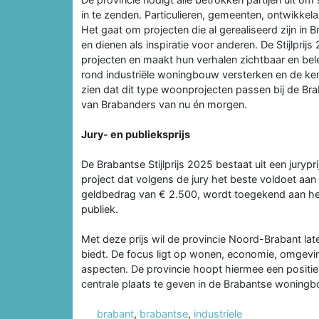
in te zenden. Particulieren, gemeenten, ontwikke
Het gaat om projecten die al gerealiseerd zijn in 
en dienen als inspiratie voor anderen. De Stijlpr
projecten en maakt hun verhalen zichtbaar en bel
rond industriële woningbouw versterken en de k
zien dat dit type woonprojecten passen bij de B
van Brabanders van nu én morgen.
Jury- en publieksprijs
De Brabantse Stijlprijs 2025 bestaat uit een jurypri
project dat volgens de jury het beste voldoet aan 
geldbedrag van € 2.500, wordt toegekend aan het
publiek.
Met deze prijs wil de provincie Noord-Brabant lat
biedt. De focus ligt op wonen, economie, omgevi
aspecten. De provincie hoopt hiermee een positie
centrale plaats te geven in de Brabantse wonin
brabant
,
brabantse
,
industriele