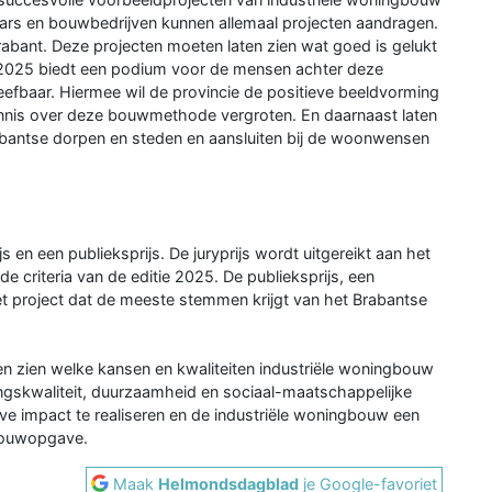
laars en bouwbedrijven kunnen allemaal projecten aandragen.
Brabant. Deze projecten moeten laten zien wat goed is gelukt
ijs 2025 biedt een podium voor de mensen achter deze
eefbaar. Hiermee wil de provincie de positieve beeldvorming
ennis over deze bouwmethode vergroten. En daarnaast laten
rabantse dorpen en steden en aansluiten bij de woonwensen
js en een publieksprijs. De juryprijs wordt uitgereikt aan het
de criteria van de editie 2025. De publieksprijs, een
 project dat de meeste stemmen krijgt van het Brabantse
en zien welke kansen en kwaliteiten industriële woningbouw
ngskwaliteit, duurzaamheid en sociaal-maatschappelijke
ve impact te realiseren en de industriële woningbouw een
gbouwopgave.
Maak
Helmondsdagblad
je Google-favoriet