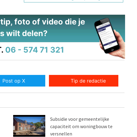
ip, foto of video die je
s wilt delen?
.
06 - 574 71 321
Post op X
Tip de redactie
Subsidie voor gemeentelijke
capaciteit om woningbouw te
versnellen