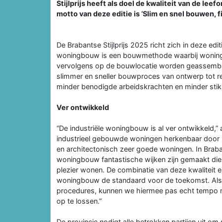
Stijlprijs heeft als doel de kwaliteit van de le
motto van deze editie is ‘Slim en snel bouwen, f
De Brabantse Stijlprijs 2025 richt zich in deze edi
woningbouw is een bouwmethode waarbij woninge
vervolgens op de bouwlocatie worden geassemble
slimmer en sneller bouwproces van ontwerp tot real
minder benodigde arbeidskrachten en minder stiks
Ver ontwikkeld
“De industriële woningbouw is al ver ontwikkeld
industrieel gebouwde woningen herkenbaar door hu
en architectonisch zeer goede woningen. In Braba
woningbouw fantastische wijken zijn gemaakt die
plezier wonen. De combinatie van deze kwaliteit 
woningbouw de standaard voor de toekomst. Als 
procedures, kunnen we hiermee pas echt tempo m
op te lossen.”
De provincie nodigt alle betrokken partijen uit o