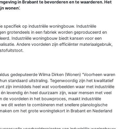
efomgeving in Brabant te bevorderen en te waarderen. Het
ijn wonen’.
tie specifiek op industriële woningbouw. Industriële
n grotendeels in een fabriek worden geproduceerd en
erd. Industriële woningbouw biedt kansen voor een
isatie. Andere voordelen zijn efficiënter materiaalgebruik,
tofuitstoot.
,” aldus gedeputeerde Wilma Dirken (Wonen) “Voorheen waren
n standaard uitstraling. Tegenwoordig zijn het kwalitatief
nt zijn inmiddels heel wat voorbeelden waar met industriële
 én levendig én heel duurzaam zijn, waar mensen met veel
en de voordelen in het bouwproces, maakt industriële
we dit weten te combineren met snellere planologische
aken om het grote woningtekort in Brabant en Nederland
m succesvolle voorbeeldprojecten van industriële woningbouw