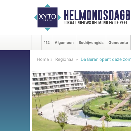
HELMONDSDAGB
lokaal nieuws helmond en de peel
112
Algemeen
Bedrijvengids
Gemeente
Home
Regionaal
De Beren opent deze zom