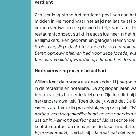
verdient
Zes jaar lang stond het moderne paviljoen aan h
midden in Helmond waar het altijd nét iets te stil 
corona verdwenen de plannen tijdelijk van tafel. D
restaurantconcept strijkt in augustus neer in het
Raaijmakers. Een geboren en getogen Helmonder m
ik hier langsliep, dacht ik: zonde dat zo'n mooie ple
Beren opnieuw plannen had voor deze locatie, wist
ben echt verliefd geworden op dit pand en de moo
Horecaervaring en een lokaal hart
Willem kent de horeca als geen ander. Hij begon o
in de recreatie en hotellerie. De afgelopen jaren
begon steeds harder te kriebelen. Zijn hart ligt b
herkenbare kwaliteit. Toen duidelijk werd dat De
vielen voor hem alle puzzelstukjes op z'n plek
. "W
porties, een toegankelijke kaart en een ongedwo
dat dit in Helmond perfect past.''
Als rasechte Hel
kent de straten, de mensen en de lokale mentalitei
bijzonder maakt,"
vertelt hij.
"Je doet het niet zoma