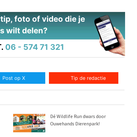
ip, foto of video die je
s wilt delen?
.
06 - 574 71 321
Post op X
Tip de redactie
Dé Wildlife Run dwars door
Ouwehands Dierenpark!