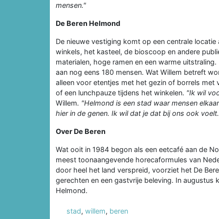
mensen."
De Beren Helmond
De nieuwe vestiging komt op een centrale locati
winkels, het kasteel, de bioscoop en andere publi
materialen, hoge ramen en een warme uitstraling. B
aan nog eens 180 mensen. Wat Willem betreft wo
alleen voor etentjes met het gezin of borrels met
of een lunchpauze tijdens het winkelen.
"Ik wil vo
Willem
. "Helmond is een stad waar mensen elkaar 
hier in de genen. Ik wil dat je dat bij ons ook voel
Over De Beren
Wat ooit in 1984 begon als een eetcafé aan de Noo
meest toonaangevende horecaformules van Nederl
door heel het land verspreid, voorziet het De Ber
gerechten en een gastvrije beleving. In augustus 
Helmond.
stad
,
willem
,
beren