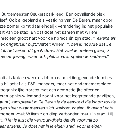
et Burgemeester Geukerspark leeg. Een opvallende plek
bleef. Ooit al gepland als vestiging van De Beren, maar door
eze zomer komt daar eindelijk verandering in: het populaire
 hart van de stad. En dat doet het samen met Willem
et een groot hart voor de horeca én zijn stad
. "Telkens als
k ongebruikt blijft,''
vertelt Willem.
''Toen ik hoorde dat De
 ik het zeker: dit ga ik doen. Het voelde meteen goed, ik
ie omgeving, waar ook plek is voor spelende kinderen.''
oit als kok en werkte zich op naar leidinggevende functies
 was hij actief als F&B-manager, maar het ondernemersbloed
ij toegankelijke horeca met een gemoedelijke sfeer en
 Beren opnieuw iemand zocht voor het leegstaande paviljoen,
at mij aanspreekt in De Beren is de eenvoud die klopt: royale
ngen sfeer waar mensen zich welkom voelen. Ik geloof echt
monder voelt Willem zich diep verbonden met zijn stad. Hij
t
. "Het is juist die vertrouwdheid die dit voor mij zo
ar ergens. Je doet het in je eigen stad, voor je eigen