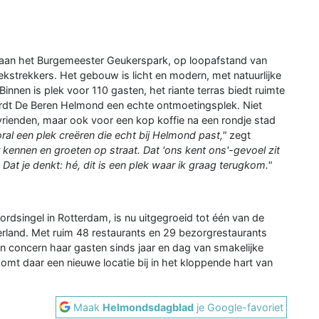
e aan het Burgemeester Geukerspark, op loopafstand van
ekstrekkers. Het gebouw is licht en modern, met natuurlijke
innen is plek voor 110 gasten, het riante terras biedt ruimte
rdt De Beren Helmond een echte ontmoetingsplek. Niet
 vrienden, maar ook voor een kop koffie na een rondje stad
oral een plek creëren die echt bij Helmond past,"
zegt
kennen en groeten op straat. Dat 'ons kent ons'-gevoel zit
t. Dat je denkt: hé, dit is een plek waar ik graag terugkom."
rdsingel in Rotterdam, is nu uitgegroeid tot één van de
and. Met ruim 48 restaurants en 29 bezorgrestaurants
en concern haar gasten sinds jaar en dag van smakelijke
komt daar een nieuwe locatie bij in het kloppende hart van
Maak
Helmondsdagblad
je Google-favoriet