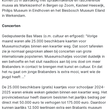
komen zo in aanraking met spraakmakende en fascinerende
musea als Markiezenhof in Bergen op Zoom, Kasteel Heeswijk,
Philips Museum in Eindhoven en het Biesbosch Museum Eiland
in Werkendam.
Concerten
Gedeputeerde Bas Maes (o.m. cultuur en erfgoed): “Vorige
maand waren alle 25.000 beschikbare kaarten voor
Museumschatjes binnen een kwartier weg. Dat soort taferelen
zie je normaal gesproken alleen bij concerten van grote
internationale popsterren. Museumschatjes voorziet duidelijk in
een behoefte en het sluit naadloos aan bij ons doel om meer
Brabanders in contact te brengen met kunst en cultuur. En dat
het nu gaat om jonge Brabanders is extra mooi, want wie de
jeugd heeft …”
De 25.000 beschikbare (gratis) kaartjes voor schooljaar 2024-
2025 waren enkele weken geleden binnen een kwartier weg. Het
provinciebestuur heeft daarom besloten het jaarlijks bedrag per
direct met 50.000 euro te verhogen tot 175.000 euro. Daardoor
kunnen jaarlijks 12.500 leerlingen extra een Brabants museum