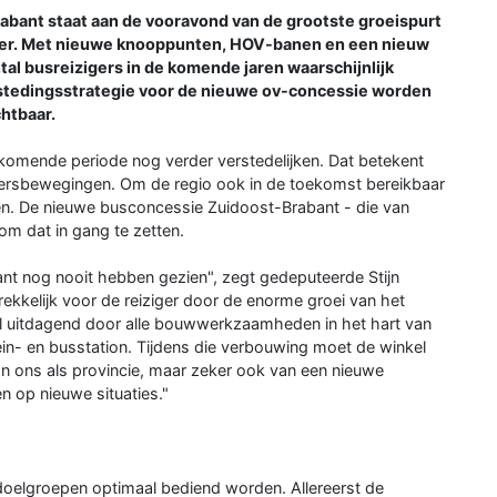
ant staat aan de vooravond van de grootste groeispurt
oer. Met nieuwe knooppunten, HOV-banen en een nieuw
ntal busreizigers in de komende jaren waarschijnlijk
estedingsstrategie voor de nieuwe ov-concessie worden
chtbaar.
e komende periode nog verder verstedelijken. Dat betekent
oersbewegingen. Om de regio ook in de toekomst bereikbaar
n. De nieuwe busconcessie Zuidoost-Brabant - die van
om dat in gang te zetten.
ant nog nooit hebben gezien", zegt gedeputeerde Stijn
rekkelijk voor de reiziger door de enorme groei van het
el uitdagend door alle bouwwerkzaamheden in het hart van
rein- en busstation. Tijdens die verbouwing moet de winkel
 van ons als provincie, maar zeker ook van een nieuwe
n op nieuwe situaties."
doelgroepen optimaal bediend worden. Allereerst de