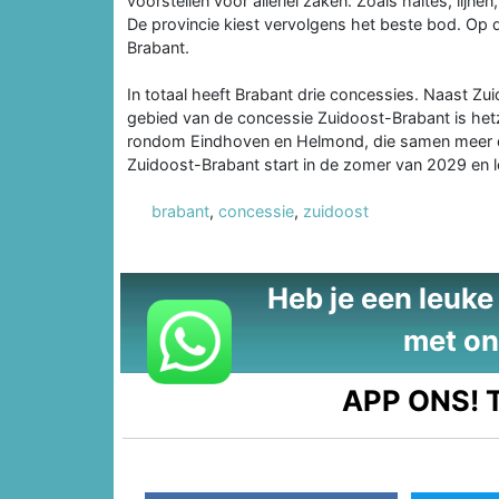
voorstellen voor allerlei zaken. Zoals haltes, lijne
De provincie kiest vervolgens het beste bod. Op
Brabant.
In totaal heeft Brabant drie concessies. Naast Z
gebied van de concessie Zuidoost-Brabant is het
rondom Eindhoven en Helmond, die samen meer d
Zuidoost-Brabant start in de zomer van 2029 en l
brabant
,
concessie
,
zuidoost
Heb je een leuke t
met on
APP ONS!
T