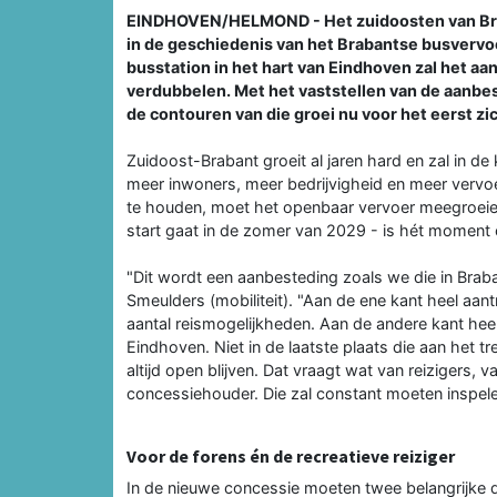
EINDHOVEN/HELMOND - Het zuidoosten van Brab
in de geschiedenis van het Brabantse busverv
busstation in het hart van Eindhoven zal het aa
verdubbelen. Met het vaststellen van de aanb
de contouren van die groei nu voor het eerst zi
Zuidoost-Brabant groeit al jaren hard en zal in d
meer inwoners, meer bedrijvigheid en meer verv
te houden, moet het openbaar vervoer meegroeie
start gaat in de zomer van 2029 - is hét moment 
"Dit wordt een aanbesteding zoals we die in Brab
Smeulders (mobiliteit). "Aan de ene kant heel aant
aantal reismogelijkheden. Aan de andere kant he
Eindhoven. Niet in de laatste plaats die aan het t
altijd open blijven. Dat vraagt wat van reizigers,
concessiehouder. Die zal constant moeten inspele
Voor de forens én de recreatieve reiziger
In de nieuwe concessie moeten twee belangrijke 