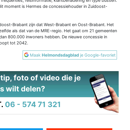
n, frequenties, reisinformatie, klantbenadering en type bussen.
 dit moment is Hermes de concessiehouder in Zuidoost-
uidoost-Brabant zijn dat West-Brabant en Oost-Brabant. Het
zelfde als dat van de MRE-regio. Het gaat om 21 gemeenten
an 800.000 inwoners hebben. De nieuwe concessie in
oopt tot 2042.
Maak
Helmondsdagblad
je Google-favoriet
ip, foto of video die je
s wilt delen?
.
06 - 574 71 321