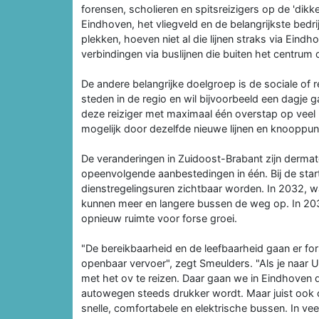
forensen, scholieren en spitsreizigers op de 'dikk
Eindhoven, het vliegveld en de belangrijkste bed
plekken, hoeven niet al die lijnen straks via Eindh
verbindingen via buslijnen die buiten het centru
De andere belangrijke doelgroep is de sociale of r
steden in de regio en wil bijvoorbeeld een dagje 
deze reiziger met maximaal één overstap op veel
mogelijk door dezelfde nieuwe lijnen en knooppun
De veranderingen in Zuidoost-Brabant zijn dermate
opeenvolgende aanbestedingen in één. Bij de start
dienstregelingsuren zichtbaar worden. In 2032, wa
kunnen meer en langere bussen de weg op. In 203
opnieuw ruimte voor forse groei.
"De bereikbaarheid en de leefbaarheid gaan er fo
openbaar vervoer", zegt Smeulders. "Als je naar
met het ov te reizen. Daar gaan we in Eindhoven 
autowegen steeds drukker wordt. Maar juist ook
snelle, comfortabele en elektrische bussen. In veel