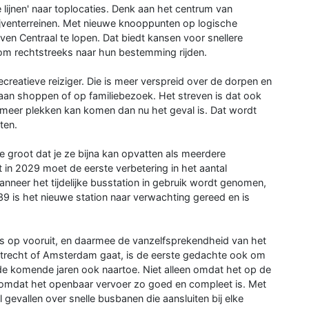
e lijnen' naar toplocaties. Denk aan het centrum van
rijventerreinen. Met nieuwe knooppunten op logische
oven Centraal te lopen. Dat biedt kansen voor snellere
m om rechtstreeks naar hun bestemming rijden.
ecreatieve reiziger. Die is meer verspreid over de dorpen en
gaan shoppen of op familiebezoek. Het streven is dat ook
 meer plekken kan komen dan nu het geval is. Dat wordt
ten.
 groot dat je ze bijna kan opvatten als meerdere
 in 2029 moet de eerste verbetering in het aantal
nneer het tijdelijke busstation in gebruik wordt genomen,
9 is het nieuwe station naar verwachting gereed en is
rs op vooruit, en daarmee de vanzelfsprekendheid van het
 Utrecht of Amsterdam gaat, is de eerste gedachte ook om
de komende jaren ook naartoe. Niet alleen omdat het op de
 omdat het openbaar vervoer zo goed en compleet is. Met
 gevallen over snelle busbanen die aansluiten bij elke