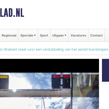
LAD.NL
Regionaal
Specials
Sport
Uitgaan
Vacatures
Contact
t-Brabant staat voor een verdubbeling van het aantal busreizigers