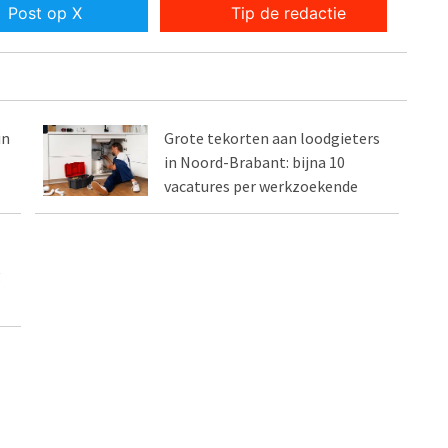
Post op X
Tip de redactie
in
Grote tekorten aan loodgieters
in Noord-Brabant: bijna 10
vacatures per werkzoekende
g