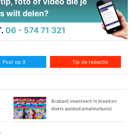
ip, foto of video die je
s wilt delen?
.
06 - 574 71 321
Post op X
Tip de redactie
Brabant investeert in breed en
divers aanbod amateurkunst
r