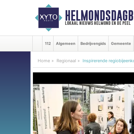
HELMONDSDAGB
lokaal nieuws helmond en de peel
112
Algemeen
Bedrijvengids
Gemeente
Home
Regionaal
Inspirerende regiobijee