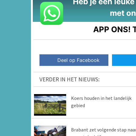
Heb je een leuke t
met on
APP ONS!
T
Deel op Facebook
VERDER IN HET NIEUWS:
Koers houden in het landelijk
gebied
Brabant zet volgende stap naa