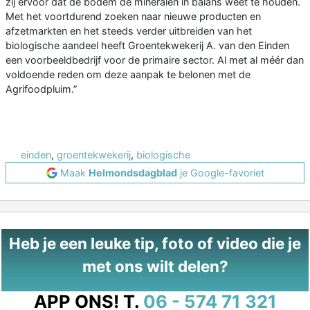
zij ervoor dat de bodem de mineralen in balans weet te houden.
Met het voortdurend zoeken naar nieuwe producten en
afzetmarkten en het steeds verder uitbreiden van het
biologische aandeel heeft Groentekwekerij A. van den Einden
een voorbeeldbedrijf voor de primaire sector. Al met al méér dan
voldoende reden om deze aanpak te belonen met de
Agrifoodpluim.”
einden
,
groentekwekerij
,
biologische
Maak
Helmondsdagblad
je Google-favoriet
Heb je een leuke tip, foto of video die je
met ons wilt delen?
APP ONS!
T.
06 - 574 71 321