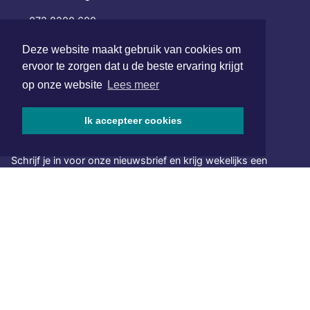
072 8200 600
redactie@xyto.nl
Deze website maakt gebruik van cookies om
www.xyto.nl
ervoor te zorgen dat u de beste ervaring krijgt
SOCIAL MEDIA
op onze website
Lees meer
Ik accepteer cookies
NIEUWSBRIEF AANMELDEN
Schrijf je in voor onze nieuwsbrief en krijg wekelijks een
samenvatting van alle gebeurtenissen uit jouw regio.
Aanmelden
ONLINE DAGBLADEN