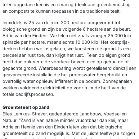
telen opgedane kennis en ervaring (denk aan groenbemesting
en compost) te kunnen toepassen in de traditionele teelt.
Inmiddels is 25 van de ruim 200 hectare omgevormd tot
biologische grond en zijn de volgende 6 hectare aan de beurt.
Adrie van den Einden: “We telen niet zoals vroeger 25.000 kilo
spinazie per hectare, maar slechts 10.000 kilo. Het kostprijs-
denken hebben we losgelaten, we koesteren de grond. Is een
perceel aan rust toe, dan krijgt het rust.” Telen op eigen grond
heeft dan ook verre de voorkeur boven telen op gehuurde of
gepachte grond. Waterbesparing wordt gerealiseerd dankzij een
geavanceerde installatie die het proceswater hergebruikt en
overtollig water opnieuw infiltreert in de bodem. Zonnepanelen
wekken voldoende elektriciteit op voor ruim de helft van de
totale bedrijfsprocessen.
Groenteteelt op zand
Elies Lemkes-Straver, gedeputeerde Landbouw, Voedsel en
Natuur: “Zand is van nature minder vruchtbaar dan klei, maar
Adrie en Hennie van den Einden laten zien dat biologische
groenteteelt op zand mogelijk is. Met de juiste teeltwijze zorgen