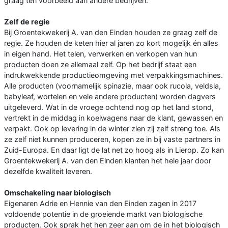
graag ten voorbeeld aan andere bedrijven.
Zelf de regie
Bij Groentekwekerij A. van den Einden houden ze graag zelf de
regie. Ze houden de keten hier al jaren zo kort mogelijk én alles
in eigen hand. Het telen, verwerken en verkopen van hun
producten doen ze allemaal zelf. Op het bedrijf staat een
indrukwekkende productieomgeving met verpakkingsmachines.
Alle producten (voornamelijk spinazie, maar ook rucola, veldsla,
babyleaf, wortelen en vele andere producten) worden dagvers
uitgeleverd. Wat in de vroege ochtend nog op het land stond,
vertrekt in de middag in koelwagens naar de klant, gewassen en
verpakt. Ook op levering in de winter zien zij zelf streng toe. Als
ze zelf niet kunnen produceren, kopen ze in bij vaste partners in
Zuid-Europa. En daar ligt de lat net zo hoog als in Lierop. Zo kan
Groentekwekerij A. van den Einden klanten het hele jaar door
dezelfde kwaliteit leveren.
Omschakeling naar biologisch
Eigenaren Adrie en Hennie van den Einden zagen in 2017
voldoende potentie in de groeiende markt van biologische
producten. Ook sprak het hen zeer aan om de in het biologisch