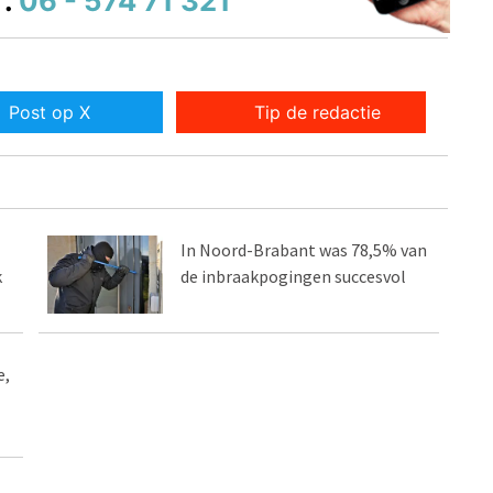
.
06 - 574 71 321
Post op X
Tip de redactie
In Noord-Brabant was 78,5% van
k
de inbraakpogingen succesvol
e,