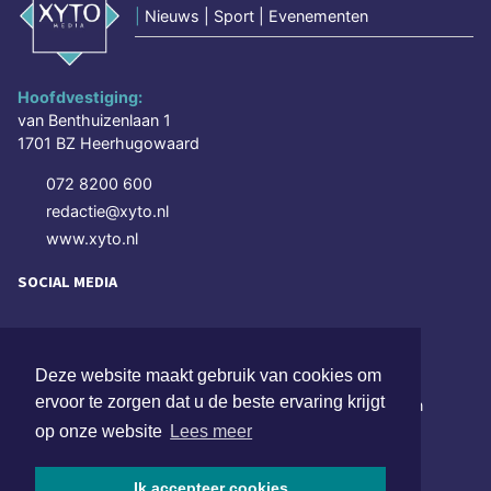
|
Nieuws | Sport | Evenementen
Hoofdvestiging:
van Benthuizenlaan 1
1701 BZ Heerhugowaard
072 8200 600
redactie@xyto.nl
www.xyto.nl
SOCIAL MEDIA
NIEUWSBRIEF AANMELDEN
Deze website maakt gebruik van cookies om
ervoor te zorgen dat u de beste ervaring krijgt
Schrijf je in voor onze nieuwsbrief en krijg wekelijks een
samenvatting van alle gebeurtenissen uit jouw regio.
op onze website
Lees meer
Aanmelden
Ik accepteer cookies