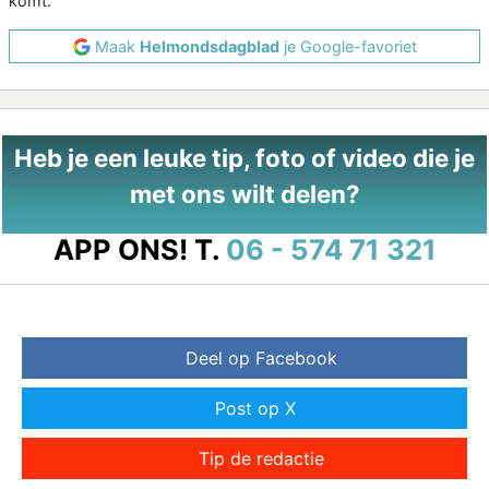
komt.
Maak
Helmondsdagblad
je Google-favoriet
Heb je een leuke tip, foto of video die je
met ons wilt delen?
APP ONS!
T.
06 - 574 71 321
Deel op Facebook
Post op X
Tip de redactie