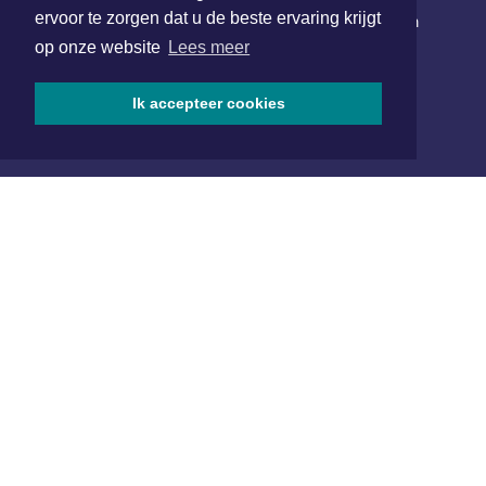
ervoor te zorgen dat u de beste ervaring krijgt
Schrijf je in voor onze nieuwsbrief en krijg wekelijks een
samenvatting van alle gebeurtenissen uit jouw regio.
op onze website
Lees meer
Aanmelden
Ik accepteer cookies
ONLINE DAGBLADEN
Overige dagbladen in de regio