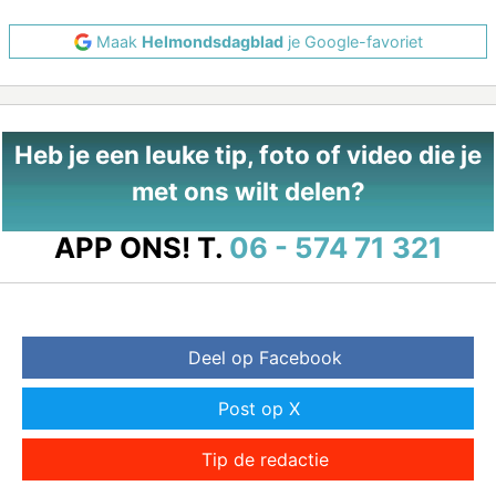
Maak
Helmondsdagblad
je Google-favoriet
Heb je een leuke tip, foto of video die je
met ons wilt delen?
APP ONS!
T.
06 - 574 71 321
Deel op Facebook
Post op X
Tip de redactie