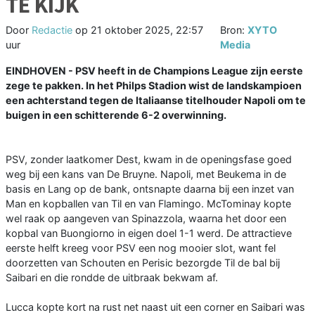
TE KIJK
Door
Redactie
op
21 oktober 2025, 22:57
Bron:
XYTO
uur
Media
EINDHOVEN - PSV heeft in de Champions League zijn eerste
zege te pakken. In het Philps Stadion wist de landskampioen
een achterstand tegen de Italiaanse titelhouder Napoli om te
buigen in een schitterende 6-2 overwinning.
PSV, zonder laatkomer Dest, kwam in de openingsfase goed
weg bij een kans van De Bruyne. Napoli, met Beukema in de
basis en Lang op de bank, ontsnapte daarna bij een inzet van
Man en kopballen van Til en van Flamingo. McTominay kopte
wel raak op aangeven van Spinazzola, waarna het door een
kopbal van Buongiorno in eigen doel 1-1 werd. De attractieve
eerste helft kreeg voor PSV een nog mooier slot, want fel
doorzetten van Schouten en Perisic bezorgde Til de bal bij
Saibari en die rondde de uitbraak bekwam af.
Lucca kopte kort na rust net naast uit een corner en Saibari was