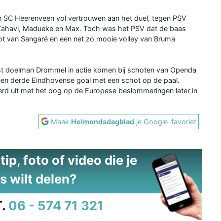
n SC Heerenveen vol vertrouwen aan het duel, tegen PSV
, Zahavi, Madueke en Max. Toch was het PSV dat de baas
chot van Sangaré en een net zo mooie volley van Bruma
est doelman Drommel in actie komen bij schoten van Openda
 een derde Eindhovense goal met een schot op de paal.
erd uit met het oog op de Europese beslommeringen later in
Maak
Helmondsdagblad
je Google-favoriet
ip, foto of video die je
s wilt delen?
.
06 - 574 71 321