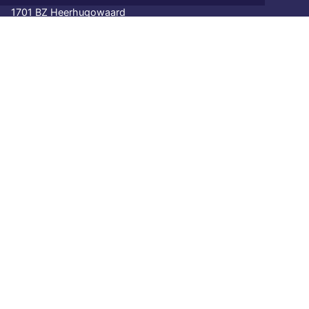
1701 BZ Heerhugowaard
072 8200 600
redactie@xyto.nl
www.xyto.nl
SOCIAL MEDIA
NIEUWSBRIEF AANMELDEN
Schrijf je in voor onze nieuwsbrief en krijg wekelijks een
samenvatting van alle gebeurtenissen uit jouw regio.
Aanmelden
ONLINE DAGBLADEN