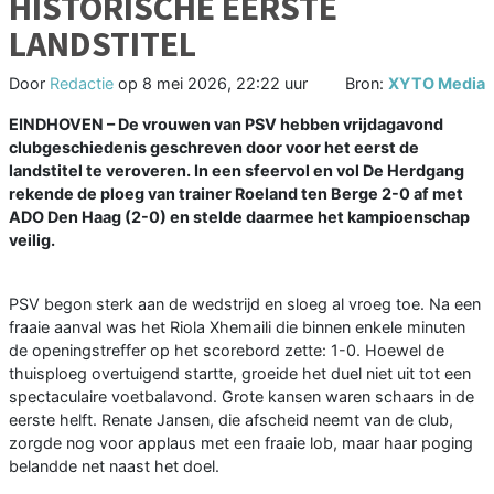
HISTORISCHE EERSTE
LANDSTITEL
Door
Redactie
op
8 mei 2026, 22:22 uur
Bron:
XYTO Media
EINDHOVEN
– De vrouwen van PSV hebben vrijdagavond
clubgeschiedenis geschreven door voor het eerst de
landstitel te veroveren. In een sfeervol en vol De Herdgang
rekende de ploeg van trainer Roeland ten Berge 2-0 af met
ADO Den Haag (2-0) en stelde daarmee het kampioenschap
veilig.
PSV begon sterk aan de wedstrijd en sloeg al vroeg toe. Na een
fraaie aanval was het Riola Xhemaili die binnen enkele minuten
de openingstreffer op het scorebord zette: 1-0. Hoewel de
thuisploeg overtuigend startte, groeide het duel niet uit tot een
spectaculaire voetbalavond. Grote kansen waren schaars in de
eerste helft. Renate Jansen, die afscheid neemt van de club,
zorgde nog voor applaus met een fraaie lob, maar haar poging
belandde net naast het doel.