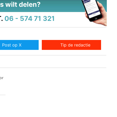
s wilt delen?
.
06 - 574 71 321
Post op X
Tip de redactie
or