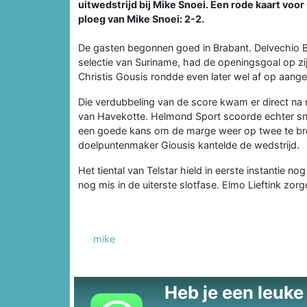
uitwedstrijd bij Mike Snoei. Een rode kaart vo
ploeg van Mike Snoei: 2-2.
De gasten begonnen goed in Brabant. Delvechio 
selectie van Suriname, had de openingsgoal op z
Christis Gousis rondde even later wel af op aang
Die verdubbeling van de score kwam er direct na r
van Havekotte. Helmond Sport scoorde echter snel 
een goede kans om de marge weer op twee te bre
doelpuntenmaker Giousis kantelde de wedstrijd.
Het tiental van Telstar hield in eerste instantie 
nog mis in de uiterste slotfase. Elmo Lieftink zor
mike
Heb je een leuke t