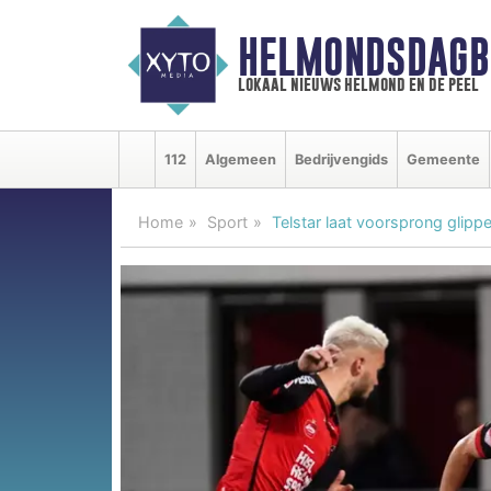
HELMONDSDAGB
lokaal nieuws helmond en de peel
112
Algemeen
Bedrijvengids
Gemeente
Home
Sport
Telstar laat voorsprong glipp