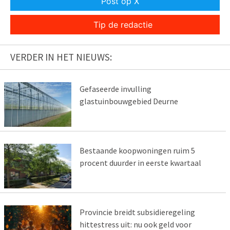
Post op X
Tip de redactie
VERDER IN HET NIEUWS:
Gefaseerde invulling
glastuinbouwgebied Deurne
Bestaande koopwoningen ruim 5
procent duurder in eerste kwartaal
Provincie breidt subsidieregeling
hittestress uit: nu ook geld voor